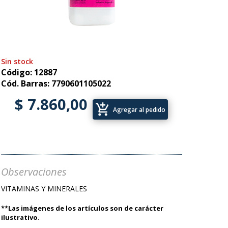
Sin stock
Código: 12887
Cód. Barras: 7790601105022
$ 7.860,00
add_shopping_cart
Agregar al pedido
Observaciones
VITAMINAS Y MINERALES
**Las imágenes de los artículos son de carácter
ilustrativo.