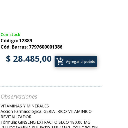
Con stock
Código: 12889
Cód. Barras: 7797600001386
$ 28.485,00
add_shopping_cart
Agregar al pedido
Observaciones
VITAMINAS Y MINERALES
Acción Farmacológica: GERIATRICO-VITAMINICO-
REVITALIZADOR
Fórmula: GINSENG EXTRACTO SECO 180,00 MG
,GLUCOSAMINA SULFATO 188,41MG, CONDROITIN