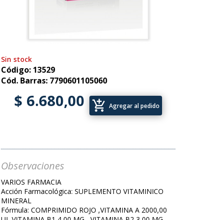
Sin stock
Código: 13529
Cód. Barras: 7790601105060
$ 6.680,00
add_shopping_cart
Agregar al pedido
Observaciones
VARIOS FARMACIA
Acción Farmacológica: SUPLEMENTO VITAMINICO
MINERAL
Fórmula: COMPRIMIDO ROJO ,VITAMINA A 2000,00
UI ,VITAMINA B1 4,00 MG , VITAMINA B2 3,00 MG