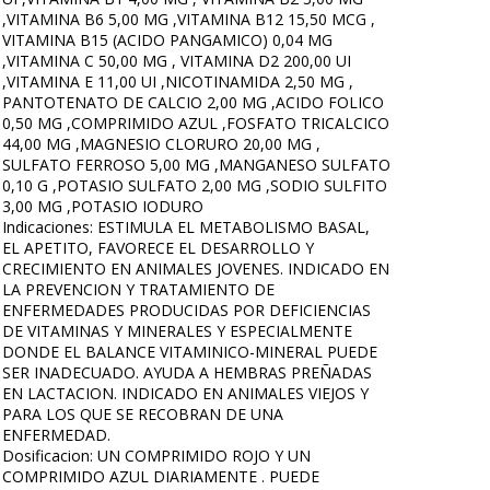
,VITAMINA B6 5,00 MG ,VITAMINA B12 15,50 MCG ,
VITAMINA B15 (ACIDO PANGAMICO) 0,04 MG
,VITAMINA C 50,00 MG , VITAMINA D2 200,00 UI
,VITAMINA E 11,00 UI ,NICOTINAMIDA 2,50 MG ,
PANTOTENATO DE CALCIO 2,00 MG ,ACIDO FOLICO
0,50 MG ,COMPRIMIDO AZUL ,FOSFATO TRICALCICO
44,00 MG ,MAGNESIO CLORURO 20,00 MG ,
SULFATO FERROSO 5,00 MG ,MANGANESO SULFATO
0,10 G ,POTASIO SULFATO 2,00 MG ,SODIO SULFITO
3,00 MG ,POTASIO IODURO
Indicaciones: ESTIMULA EL METABOLISMO BASAL,
EL APETITO, FAVORECE EL DESARROLLO Y
CRECIMIENTO EN ANIMALES JOVENES. INDICADO EN
LA PREVENCION Y TRATAMIENTO DE
ENFERMEDADES PRODUCIDAS POR DEFICIENCIAS
DE VITAMINAS Y MINERALES Y ESPECIALMENTE
DONDE EL BALANCE VITAMINICO-MINERAL PUEDE
SER INADECUADO. AYUDA A HEMBRAS PREÑADAS
EN LACTACION. INDICADO EN ANIMALES VIEJOS Y
PARA LOS QUE SE RECOBRAN DE UNA
ENFERMEDAD.
Dosificacion: UN COMPRIMIDO ROJO Y UN
COMPRIMIDO AZUL DIARIAMENTE . PUEDE