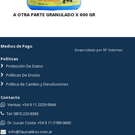
A OTRA PARTE GRANULADO X 600 GR
AC
Medios de Pago
Desarrollado por RP Sistemas
Políticas
Protección De Datos
Políticas De Envíos
Política de Cambio y Devoluciones
Contacto
Ventas: +54 9 11 2329-9944
Tel: 0810 220 8383
Dr. Lucas Costa: +54 9 11 3189-0600
info@faunatikos.com.ar