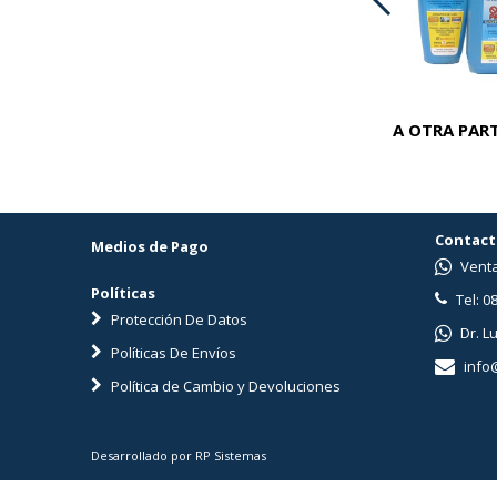
ADVOCATE PERROS 25-40 KG
A OTRA PART
Contact
Medios de Pago
Venta
Políticas
Tel: 0
Protección De Datos
Dr. L
Políticas De Envíos
info
Política de Cambio y Devoluciones
Desarrollado por RP Sistemas