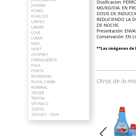
Dosificacion: PER
JUVENIA
MG/KG/DIA. EN PR
KONIG
DOSIS DE INDUCCIO
KUALCOS
REDUCIENDO LA DO
LABYES
DE NOCHE.
LAMAR
Presentación: EN
LOVE
Conservación: EN 
LUMAI
MSD
**Las imágenes de l
NORT
OSSPRET
PARAQUEÑOS
PAUL
PORTA
RICHMOND
Otros de la mi
ROYAL CANIN
RUMINAL
SIEGER
TRITON
VETANCO
ZOETIS
ZOOVET - CEVA