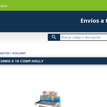
-9944
Envío
search
 GATOS
\
HOLLIDAY
20MG X 10 COMP.HOLLY