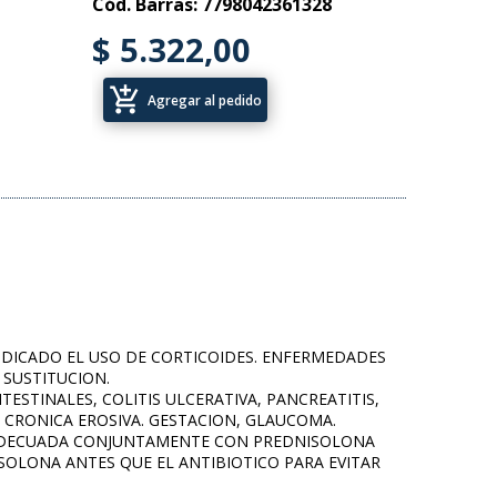
Cód. Barras: 7798042361328
$ 5.322,00
add_shopping_cart
Agregar al pedido
INDICADO EL USO DE CORTICOIDES. ENFERMEDADES
 SUSTITUCION.
TESTINALES, COLITIS ULCERATIVA, PANCREATITIS,
S CRONICA EROSIVA. GESTACION, GLAUCOMA.
A ADECUADA CONJUNTAMENTE CON PREDNISOLONA
SOLONA ANTES QUE EL ANTIBIOTICO PARA EVITAR