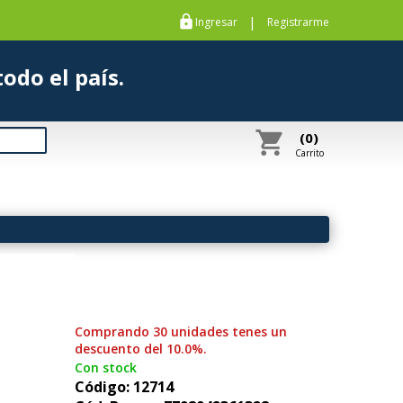
https
|
Ingresar
Registrarme
s a todo el país.
shopping_cart
(0)
Carrito
Comprando 30 unidades tenes un
descuento del 10.0%.
Con stock
Código: 12714