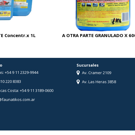
E Concentr.x 1L
A OTRA PARTE GRANULADO X 60
o
Sucursales
s: +54 9 11 2329-9944
Av. Cramer 2109
810 220 8383
Av. Las Heras 3858
ucas Costa: +54 9 11 3189-0600
@faunatikos.com.ar