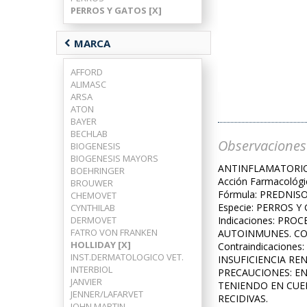
PERROS Y GATOS [X]
chevron_left
MARCA
AFFORD
ALIMASC
ARSA
ATON
BAYER
BECHLAB
Observaciones
BIOGENESIS
BIOGENESIS MAYORS
ANTINFLAMATORI
BOEHRINGER
Acción Farmacoló
BROUWER
Fórmula: PREDNISO
CHEMOVET
Especie: PERROS Y
CYNTHILAB
DERMOVET
Indicaciones: PR
FATRO VON FRANKEN
AUTOINMUNES. CO
HOLLIDAY [X]
Contraindicacion
INST.DERMATOLOGICO VET.
INSUFICIENCIA RE
INTERBIOL
PRECAUCIONES: E
JANVIER
TENIENDO EN CUE
JENNER/LAFARVET
RECIDIVAS.
JOHN MARTIN