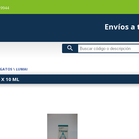
-9944
Envío
search
 GATOS
\
LUMAI
 X 10 ML