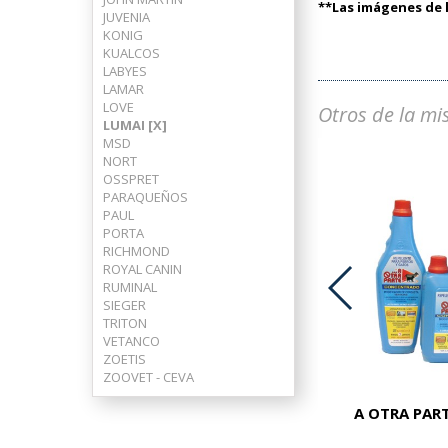
**Las imágenes de l
JUVENIA
KONIG
KUALCOS
LABYES
LAMAR
LOVE
Otros de la mi
LUMAI [X]
MSD
NORT
OSSPRET
PARAQUEÑOS
PAUL
PORTA
RICHMOND
ROYAL CANIN
RUMINAL
SIEGER
TRITON
ADVOCATE PERROS 25-40 KG
VETANCO
ZOETIS
ZOOVET - CEVA
A OTRA PART