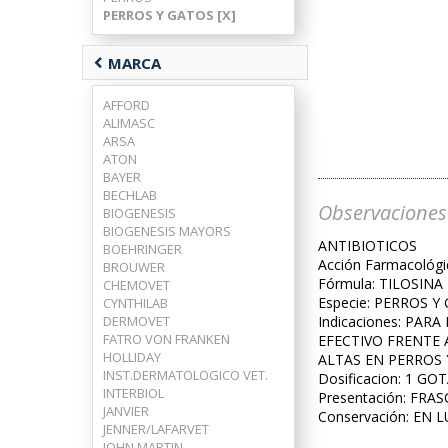
PERROS Y GATOS [X]
chevron_left
MARCA
AFFORD
ALIMASC
ARSA
ATON
BAYER
BECHLAB
Observaciones
BIOGENESIS
BIOGENESIS MAYORS
ANTIBIOTICOS
BOEHRINGER
Acción Farmacológ
BROUWER
Fórmula: TILOSINA 
CHEMOVET
Especie: PERROS Y
CYNTHILAB
DERMOVET
Indicaciones: PA
FATRO VON FRANKEN
EFECTIVO FRENTE 
HOLLIDAY
ALTAS EN PERROS 
INST.DERMATOLOGICO VET.
Dosificacion: 1 GO
INTERBIOL
Presentación: FR
JANVIER
Conservación: EN 
JENNER/LAFARVET
JOHN MARTIN