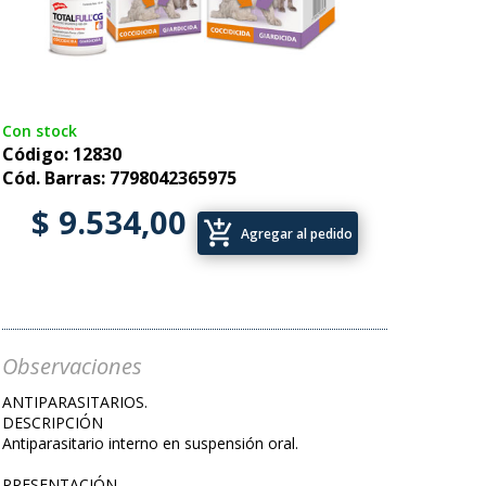
Con stock
Código: 12830
Cód. Barras: 7798042365975
$ 9.534,00
add_shopping_cart
Agregar al pedido
Observaciones
ANTIPARASITARIOS.
DESCRIPCIÓN
Antiparasitario interno en suspensión oral.
PRESENTACIÓN