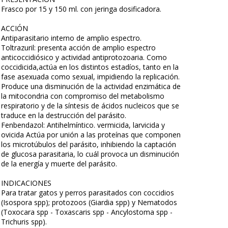
Frasco por 15 y 150 ml. con jeringa dosificadora.
ACCIÓN
Antiparasitario interno de amplio espectro.
Toltrazuril: presenta acción de amplio espectro
anticoccidiósico y actividad antiprotozoaria. Como
coccidicida,actúa en los distintos estadíos, tanto en la
fase asexuada como sexual, impidiendo la replicación.
Produce una disminución de la actividad enzimática de
la mitocondria con compromiso del metabolismo
respiratorio y de la síntesis de ácidos nucleicos que se
traduce en la destrucción del parásito.
Fenbendazol: Antihelmíntico. vermicida, larvicida y
ovicida Actúa por unión a las proteínas que componen
los microtúbulos del parásito, inhibiendo la captación
de glucosa parasitaria, lo cuál provoca un disminución
de la energía y muerte del parásito.
INDICACIONES
Para tratar gatos y perros parasitados con coccidios
(Isospora spp); protozoos (Giardia spp) y Nematodos
(Toxocara spp - Toxascaris spp - Ancylostoma spp -
Trichuris spp).