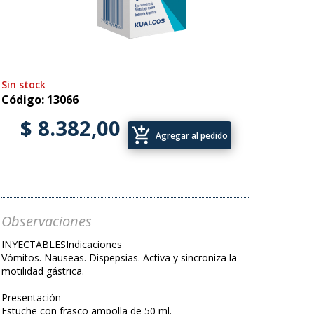
Sin stock
Código: 13066
$ 8.382,00
add_shopping_cart
Agregar al pedido
Observaciones
INYECTABLESIndicaciones
Vómitos. Nauseas. Dispepsias. Activa y sincroniza la
motilidad gástrica.
Presentación
Estuche con frasco ampolla de 50 ml.