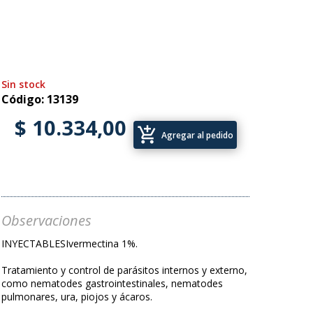
Sin stock
Código: 13139
$ 10.334,00
add_shopping_cart
Agregar al pedido
Observaciones
INYECTABLESIvermectina 1%.
Tratamiento y control de parásitos internos y externo,
como nematodes gastrointestinales, nematodes
pulmonares, ura, piojos y ácaros.