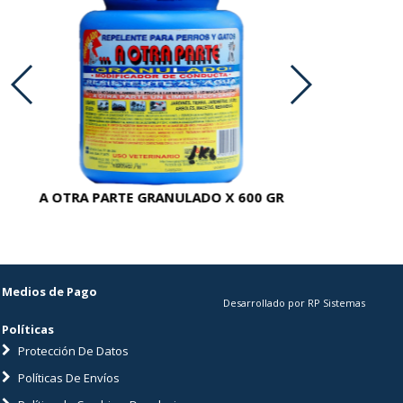
A OTRA PARTE GRANULADO X 600 GR
AC
Medios de Pago
Desarrollado por RP Sistemas
Políticas
Protección De Datos
Políticas De Envíos