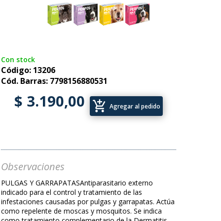
Con stock
Código: 13206
Cód. Barras: 7798156880531
$ 3.190,00
add_shopping_cart
Agregar al pedido
Observaciones
PULGAS Y GARRAPATASAntiparasitario externo
indicado para el control y tratamiento de las
infestaciones causadas por pulgas y garrapatas. Actúa
como repelente de moscas y mosquitos. Se indica
como tratamiento complementario de la Dermatitis