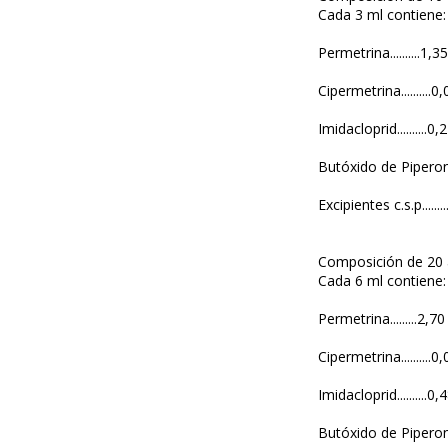
Cada 3 ml contiene:
Permetrina..........1,3
Cipermetrina..........0
Imidacloprid..........0,
Butóxido de Piperonilo
Excipientes c.s.p........
Composición de 20 
Cada 6 ml contiene:
Permetrina.........2,70
Cipermetrina..........0
Imidacloprid..........0,
Butóxido de Piperonilo