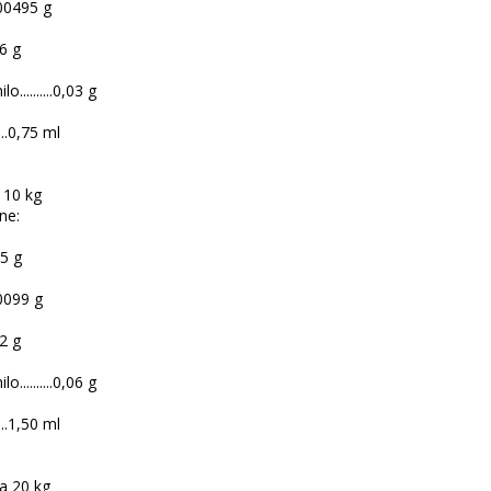
0,00495 g
06 g
..........0,03 g
....0,75 ml
 10 kg
ne:
75 g
,0099 g
12 g
..........0,06 g
....1,50 ml
a 20 kg