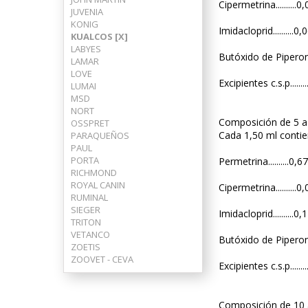
Cipermetrina..........
JUVENIA
KONIG
Imidacloprid..........0,
KUALCOS [X]
LABYES
Butóxido de Piperonilo
LAMAR
LOVE
Excipientes c.s.p.......
LUMAI
MSD
NORT
Composición de 5 a
OSSPRET
Cada 1,50 ml contie
PARAQUEÑOS
PAUL
PORTA
Permetrina..........0,6
RICHMOND
ROYAL CANIN
Cipermetrina..........0
RUMINAL
SIEGER
Imidacloprid..........0,
TRITON
VETANCO
Butóxido de Piperonilo
ZOETIS
ZOOVET - CEVA
Excipientes c.s.p.......
Composición de 10 