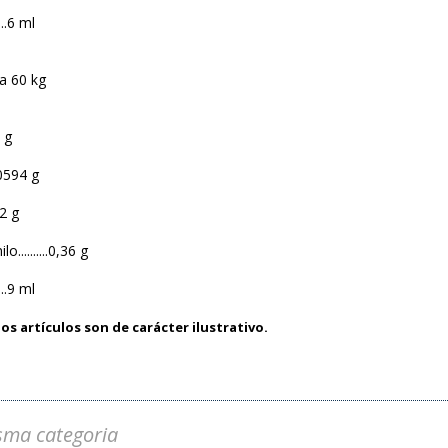
...6 ml
a 60 kg
5 g
,0594 g
72 g
..........0,36 g
...9 ml
os artículos son de carácter ilustrativo.
sma categoria