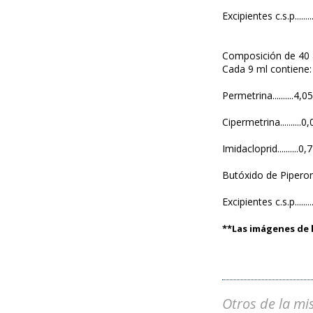
Excipientes c.s.p........
Composición de 40 
Cada 9 ml contiene:
Permetrina..........4,0
Cipermetrina..........0
Imidacloprid..........0,
Butóxido de Piperonilo
Excipientes c.s.p........
**Las imágenes de l
Otros de la mi