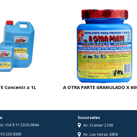
E Concentr.x 1L
A OTRA PARTE GRANULADO X 60
o
Sucursales
s: +54 9 11 2329-9944
Av. Cramer 2109
810 220 8383
Av. Las Heras 3858