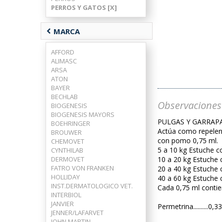
PERROS Y GATOS [X]
chevron_left
MARCA
AFFORD
ALIMASC
ARSA
ATON
BAYER
BECHLAB
Observaciones
BIOGENESIS
BIOGENESIS MAYORS
PULGAS Y GARRAPATAS
BOEHRINGER
Actúa como repelent
BROUWER
con pomo 0,75 ml.
CHEMOVET
5 a 10 kg Estuche c
CYNTHILAB
DERMOVET
10 a 20 kg Estuche
FATRO VON FRANKEN
20 a 40 kg Estuche
HOLLIDAY
40 a 60 kg Estuche
INST.DERMATOLOGICO VET.
Cada 0,75 ml contie
INTERBIOL
JANVIER
Permetrina..........0,3
JENNER/LAFARVET
JOHN MARTIN