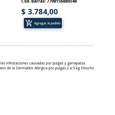
Cód. Barras: 7798156880548
$ 3.784,00
add_shopping_cart
Agregar al pedido
as infestaciones causadas por pulgas y garrapatas.
 de la Dermatitis Alérgica por pulgas.2 a 5 kg Estuche