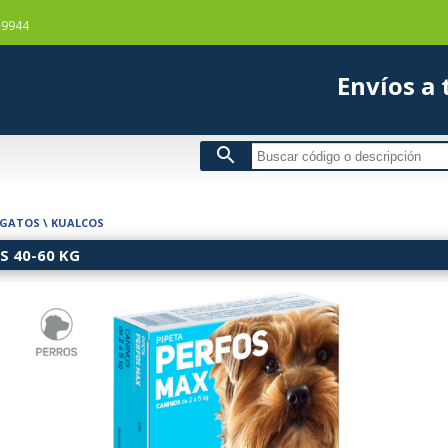
-9944
Envío
search
 GATOS
\
KUALCOS
S 40-60 KG