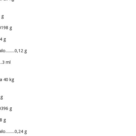
5 g
,0198 g
24 g
..........0,12 g
...3 ml
a 40 kg
 g
,0396 g
48 g
..........0,24 g