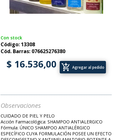
Con stock
Código: 13308
Cód. Barras: 076625276380
$ 16.536,00
add_shopping_cart
Agregar al pedido
Observaciones
CUIDADO DE PIEL Y PELO
Acción Farmacológica: SHAMPOO ANTIALERGICO
Fórmula: ÚNICO SHAMPOO ANTIALÉRGICO
ESPECÍFICO CUYA FORMULACIÓN POSEE UN EFECTO
DESCONGESTIVO Y ANTIINFLAMATORIO POTENTE A