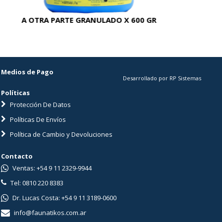
A OTRA PARTE GRANULADO X 600 GR
AC
Medios de Pago
Desarrollado por RP Sistemas
Políticas
Protección De Datos
Políticas De Envíos
Política de Cambio y Devoluciones
Contacto
Ventas: +54 9 11 2329-9944
Tel: 0810 220 8383
Dr. Lucas Costa: +54 9 11 3189-0600
info@faunatikos.com.ar