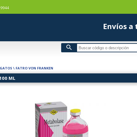
-9944
Envío
search
 GATOS
\
FATRO VON FRANKEN
100 ML