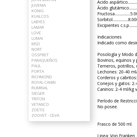
Ácido aspártico........
JUVENIA
Ácido glutámico........
KONIG
Fructosa.................
KUALCOS
Sorbitol.................8
LABYES
Excipientes c.s.p.......
LAMAR
LOVE
Indicaciones
LUMAI
Indicado como desin
MSD
NORT
Posología y Modo 
OSSPRET
Bovinos, equinos y 
PARAQUEÑOS
PAUL
Terneros, potrillos,
PORTA
Lechones: 20-40 ml/
RICHMOND
Corderos y cabritos:
ROYAL CANIN
Conejos y gatos: 2-
RUMINAL
Caninos: 2-4 ml/kg v
SIEGER
TRITON
Período de Restricc
VETANCO
No posee.
ZOETIS
ZOOVET - CEVA
Frasco de 500 ml.
Linea: Von Franken