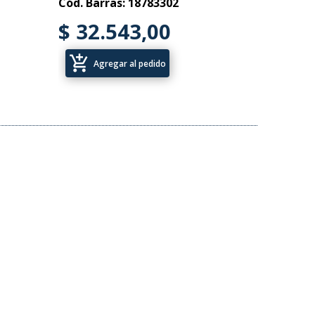
Cód. Barras: 18783302
$ 32.543,00
add_shopping_cart
Agregar al pedido