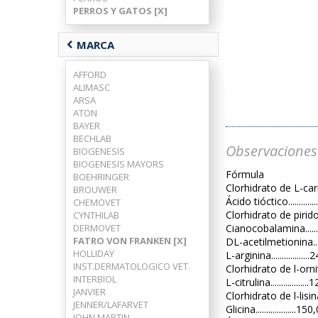
PERROS Y GATOS [X]
chevron_left
MARCA
AFFORD
ALIMASC
ARSA
ATON
BAYER
BECHLAB
Observaciones
BIOGENESIS
BIOGENESIS MAYORS
Fórmula
BOEHRINGER
Clorhidrato de L-carni
BROUWER
Ácido tióctico...........
CHEMOVET
Clorhidrato de piridox
CYNTHILAB
DERMOVET
Cianocobalamina........
FATRO VON FRANKEN [X]
DL-acetilmetionina....
HOLLIDAY
L-arginina................
INST.DERMATOLOGICO VET.
Clorhidrato de l-ornit
INTERBIOL
L-citrulina................
JANVIER
Clorhidrato de l-lisina.
JENNER/LAFARVET
Glicina...................1
JOHN MARTIN