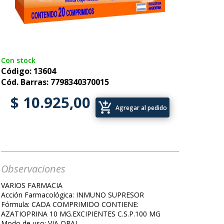
Con stock
Código: 13604
Cód. Barras: 7798340370015
$ 10.925,00
add_shopping_cart
Agregar al pedido
Observaciones
VARIOS FARMACIA
Acción Farmacológica: INMUNO SUPRESOR
Fórmula: CADA COMPRIMIDO CONTIENE:
AZATIOPRINA 10 MG.EXCIPIENTES C.S.P.100 MG
Modo de uso: VIA ORAL