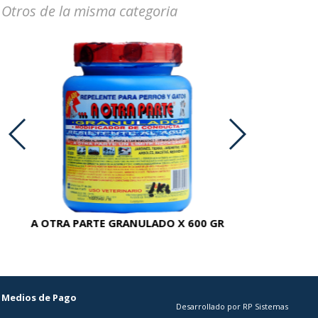
Otros de la misma categoria
A OTRA PARTE GRANULADO X 600 GR
AC
Medios de Pago
Desarrollado por RP Sistemas