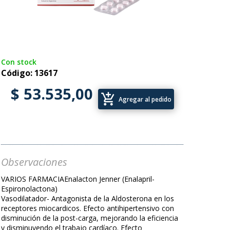
Con stock
Código: 13617
$ 53.535,00
add_shopping_cart
Agregar al pedido
Observaciones
VARIOS FARMACIAEnalacton Jenner (Enalapril-
Espironolactona)
Vasodilatador- Antagonista de la Aldosterona en los
receptores miocardicos. Efecto antihipertensivo con
disminución de la post-carga, mejorando la eficiencia
y disminuyendo el trabajo cardíaco. Efecto