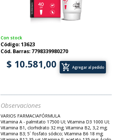
Con stock
Código: 13623
Cód. Barras: 7798339980270
$ 10.581,00
add_shopping_cart
Agregar al pedido
Observaciones
VARIOS FARMACIAFÓRMULA
Vitamina A - palmitato 17500 UI; Vitamina D3 1000 UI;
Vitamina B1, clorhidrato 32 mg; Vitamina B2, 3,2 mg;
Vitamina B3; 5´ fosfato sódico; Vitamina B6 18 mg;
Vitamina B12 35 ug; Vitamina E; acetato 135 mg; Ácido