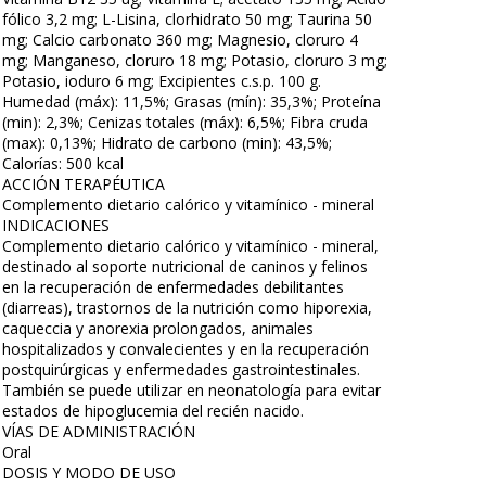
fólico 3,2 mg; L-Lisina, clorhidrato 50 mg; Taurina 50
mg; Calcio carbonato 360 mg; Magnesio, cloruro 4
mg; Manganeso, cloruro 18 mg; Potasio, cloruro 3 mg;
Potasio, ioduro 6 mg; Excipientes c.s.p. 100 g.
Humedad (máx): 11,5%; Grasas (mín): 35,3%; Proteína
(min): 2,3%; Cenizas totales (máx): 6,5%; Fibra cruda
(max): 0,13%; Hidrato de carbono (min): 43,5%;
Calorías: 500 kcal
ACCIÓN TERAPÉUTICA
Complemento dietario calórico y vitamínico - mineral
INDICACIONES
Complemento dietario calórico y vitamínico - mineral,
destinado al soporte nutricional de caninos y felinos
en la recuperación de enfermedades debilitantes
(diarreas), trastornos de la nutrición como hiporexia,
caqueccia y anorexia prolongados, animales
hospitalizados y convalecientes y en la recuperación
postquirúrgicas y enfermedades gastrointestinales.
También se puede utilizar en neonatología para evitar
estados de hipoglucemia del recién nacido.
VÍAS DE ADMINISTRACIÓN
Oral
DOSIS Y MODO DE USO