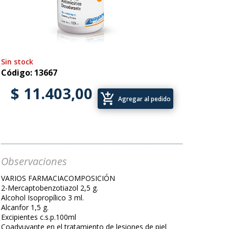
Sin stock
Código: 13667
$ 11.403,00
add_shopping_cart
Agregar al pedido
Observaciones
VARIOS FARMACIACOMPOSICIÓN
2-Mercaptobenzotiazol 2,5 g.
Alcohol Isopropílico 3 ml.
Alcanfor 1,5 g.
Excipientes c.s.p.100ml
Coadyuvante en el tratamiento de lesiones de piel