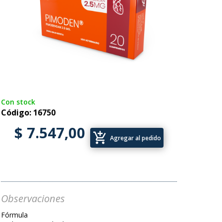
Con stock
Código: 16750
$ 7.547,00
add_shopping_cart
Agregar al pedido
Observaciones
Fórmula