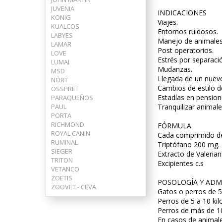
JUVENIA
INDICACIONES
KONIG
Viajes.
KUALCOS
Entornos ruidosos.
LABYES
Manejo de animales 
LAMAR
Post operatorios.
LOVE
Estrés por separaci
LUMAI
Mudanzas.
MSD
Llegada de un nuevo
NORT
Cambios de estilo de
OSSPRET
Estadías en pension
PARAQUEÑOS
PAUL
Tranquilizar animal
PORTA
RICHMOND
FÓRMULA
ROYAL CANIN
Cada comprimido de
RUMINAL
Triptófano 200 mg.
SIEGER
Extracto de Valeria
TRITON
Excipientes c.s
VETANCO
ZOETIS
POSOLOGÍA Y ADM
ZOOVET - CEVA
Gatos o perros de 5
Perros de 5 a 10 kil
Perros de más de 10
En casos de animale