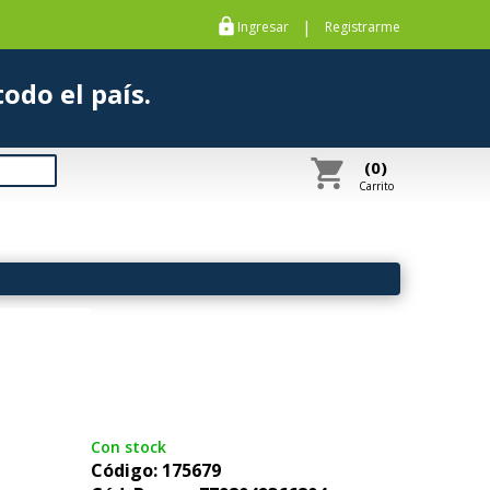
https
|
Ingresar
Registrarme
s a todo el país.
shopping_cart
(0)
Carrito
Con stock
Código: 175679