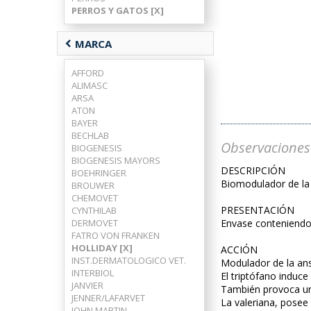
PERROS Y GATOS [X]
chevron_left
MARCA
AFFORD
ALIMASC
ARSA
ATON
BAYER
BECHLAB
Observaciones
BIOGENESIS
BIOGENESIS MAYORS
DESCRIPCIÓN
BOEHRINGER
Biomodulador de la 
BROUWER
CHEMOVET
PRESENTACIÓN
CYNTHILAB
DERMOVET
Envase conteniendo 
FATRO VON FRANKEN
HOLLIDAY [X]
ACCIÓN
INST.DERMATOLOGICO VET.
Modulador de la ans
INTERBIOL
El triptófano induce
JANVIER
También provoca una
JENNER/LAFARVET
La valeriana, posee
JOHN MARTIN