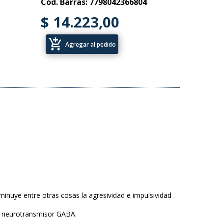
Cód. Barras: 7798042366804
$ 14.223,00
add_shopping_cart
Agregar al pedido
sminuye entre otras cosas la agresividad e impulsividad .
el neurotransmisor GABA.