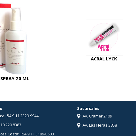
ACRAL LYCK
SPRAY 20 ML
o
Sucursales
s: +54 9 11 2329-9944
Av. Cramer 2109
810 220 8383
Av. Las Heras 3858
ucas Costa: +54 9 11 3189-0600