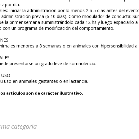
z por día.
les: Iniciar la administración por lo menos 2 a 5 días antes del even
 administración previa (6-10 días). Como modulador de conducta: Su
ue la primer semana suministrándolo cada 12 hs y luego espaciarlo a
lo con un programa de modificación del comportamiento.
ONES
animales menores a 8 semanas o en animales con hipersensibilidad a
ALES
uede presentarse un grado leve de somnolencia.
E USO
 su uso en animales gestantes o en lactancia.
os artículos son de carácter ilustrativo.
sma categoria