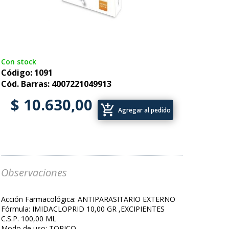
Con stock
Código: 1091
Cód. Barras: 4007221049913
$ 10.630,00
add_shopping_cart
Agregar al pedido
Observaciones
Acción Farmacológica: ANTIPARASITARIO EXTERNO
Fórmula: IMIDACLOPRID 10,00 GR ,EXCIPIENTES
C.S.P. 100,00 ML
Modo de uso: TOPICO