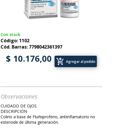
Con stock
Código: 1102
Cód. Barras: 7798042361397
$ 10.176,00
add_shopping_cart
Agregar al pedido
Observaciones
CUIDADO DE OJOS.
DESCRIPCIÓN
Colirio a base de Flurbiprofeno, antiinflamatorio no
esteroide de última generación.