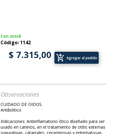
Con stock
Código: 1142
$ 7.315,00
add_shopping_cart
Agregar al pedido
Observaciones
CUIDADO DE OIDOS.
Antibiótico
Indicaciones: Antiinflamatorio ótico diseñado para ser
usado en caninos, en el tratamiento de otitis externas
supurativas, catarrales, ceruminosas y eritematosas,