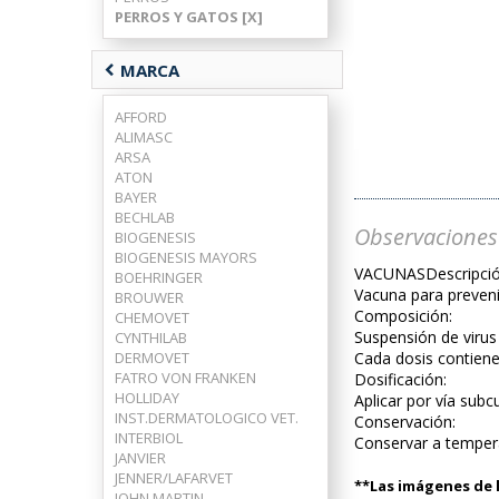
PERROS Y GATOS [X]
chevron_left
MARCA
AFFORD
ALIMASC
ARSA
ATON
BAYER
BECHLAB
Observaciones
BIOGENESIS
BIOGENESIS MAYORS
VACUNASDescripció
BOEHRINGER
Vacuna para prevenir
BROUWER
Composición:
CHEMOVET
Suspensión de virus 
CYNTHILAB
DERMOVET
Cada dosis contiene
FATRO VON FRANKEN
Dosificación:
HOLLIDAY
Aplicar por vía sub
INST.DERMATOLOGICO VET.
Conservación:
INTERBIOL
Conservar a temperat
JANVIER
JENNER/LAFARVET
**Las imágenes de l
JOHN MARTIN