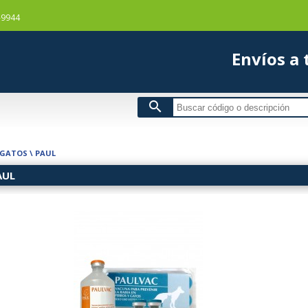
-9944
Envío
search
 GATOS
\
PAUL
AUL