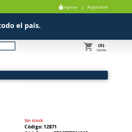
https
|
Ingresar
Registrarme
s a todo el país.
shopping_cart
(0)
Carrito
Sin stock
Código: 12871