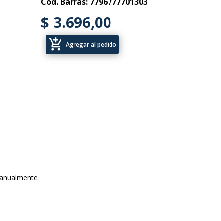
Cód. Barras: 7796777701303
$ 3.696,00
add_shopping_cart
Agregar al pedido
r anualmente.