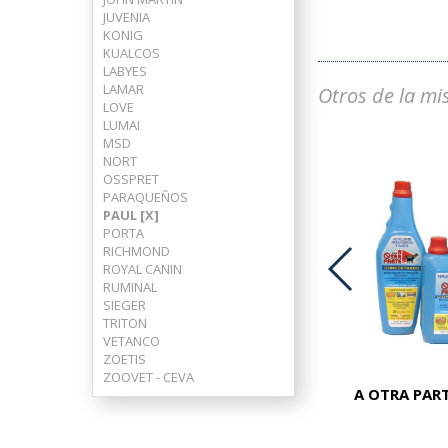
JUVENIA
KONIG
KUALCOS
LABYES
LAMAR
Otros de la mi
LOVE
LUMAI
MSD
NORT
OSSPRET
PARAQUEÑOS
PAUL [X]
PORTA
RICHMOND
ROYAL CANIN
RUMINAL
SIEGER
ADVOCATE PERROS 25-40 KG
TRITON
VETANCO
ZOETIS
ZOOVET - CEVA
A OTRA PART