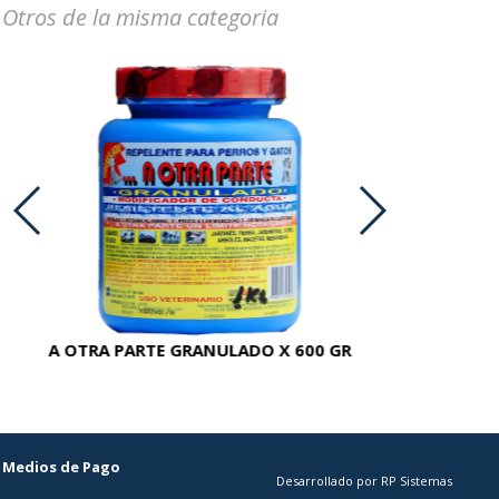
Otros de la misma categoria
A OTRA PARTE GRANULADO X 600 GR
AC
Medios de Pago
Desarrollado por RP Sistemas