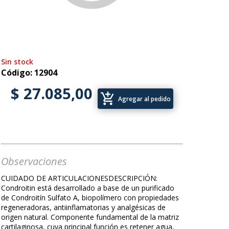
Sin stock
Código: 12904
$ 27.085,00
add_shopping_cart
Agregar al pedido
Observaciones
CUIDADO DE ARTICULACIONESDESCRIPCIÓN:
Condroitin está desarrollado a base de un purificado
de Condroitín Sulfato A, biopolímero con propiedades
regeneradoras, antiinflamatorias y analgésicas de
origen natural. Componente fundamental de la matriz
cartilaginosa, cuya principal función es retener agua,