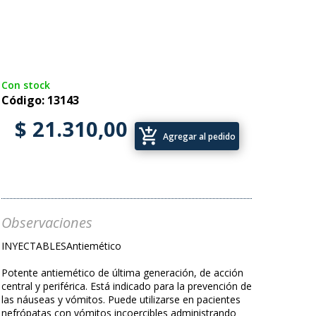
Con stock
Código: 13143
$ 21.310,00
add_shopping_cart
Agregar al pedido
Observaciones
INYECTABLESAntiemético
Potente antiemético de última generación, de acción
central y periférica. Está indicado para la prevención de
las náuseas y vómitos. Puede utilizarse en pacientes
nefrópatas con vómitos incoercibles administrando