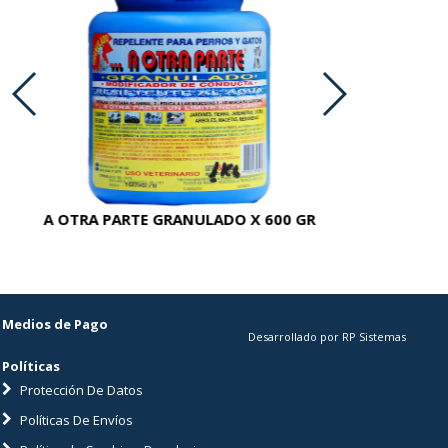
A OTRA PARTE GRANULADO X 600 GR
AC
Medios de Pago
Desarrollado por RP Sistemas
Políticas
Protección De Datos
Políticas De Envíos