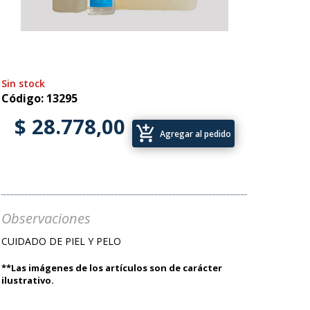
Sin stock
Código: 13295
$ 28.778,00
add_shopping_cart
Agregar al pedido
Observaciones
CUIDADO DE PIEL Y PELO
**Las imágenes de los artículos son de carácter
ilustrativo.