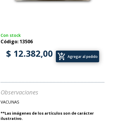
Con stock
Código: 13506
$ 12.382,00
add_shopping_cart
Agregar al pedido
Observaciones
VACUNAS
**Las imágenes de los artículos son de carácter
ilustrativo.