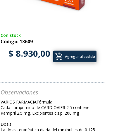
Con stock
Código: 13609
$ 8.930,00
add_shopping_cart
Agregar al pedido
Observaciones
VARIOS FARMACIAFórmula
Cada comprimido de CARDIOVIER 2.5 contiene:
Ramipril 2.5 mg, Excipientes c.s.p. 200 mg
Dosis
La dosis terapéutica diaria del ramipril es de 0.125