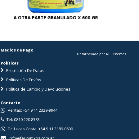
A OTRA PARTE GRANULADO X 600 GR
AC
Medios de Pago
Desarrollado por RP Sistemas
Políticas
Protección De Datos
Políticas De Envíos
Política de Cambio y Devoluciones
Contacto
Ventas: +54 9 11 2329-9944
Tel: 0810 220 8383
Dr. Lucas Costa: +54 9 11 3189-0600
info@faunatikos.com.ar