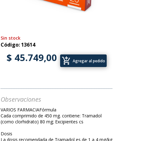
Sin stock
Código: 13614
$ 45.749,00
add_shopping_cart
Agregar al pedido
Observaciones
VARIOS FARMACIAFórmula
Cada comprimido de 450 mg. contiene: Tramadol
(como clorhidrato) 80 mg; Excipientes cs
Dosis
La dosis recomendada de Tramadol es de 1 a 4 mg/kg