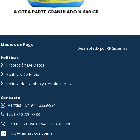
A OTRA PARTE GRANULADO X 600 GR
AC
Medios de Pago
Desarrollado por RP Sistemas
Políticas
Protección De Datos
Políticas De Envíos
Política de Cambio y Devoluciones
Contacto
Ventas: +54 9 11 2329-9944
Tel: 0810 220 8383
Dr. Lucas Costa: +54 9 11 3189-0600
info@faunatikos.com.ar