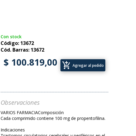
Con stock
Código: 13672
Cód. Barras: 13672
$ 100.819,00
add_shopping_cart
Agregar al pedido
Observaciones
VARIOS FARMACIAComposición
Cada comprimido contiene 100 mg de propentofilina.
Indicaciones
Trastornos circulatorios cerebrales y periféricos en el