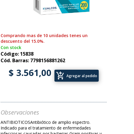
Comprando mas de 10 unidades tenes un
descuento del 15.0%.
Con stock
Código: 15838
Cód. Barras: 7798156881262
$ 3.561,00
add_shopping_cart
Agregar al pedido
Observaciones
ANTIBIOTICOSAntibiótico de amplio espectro.
Indicado para el tratamiento de enfermedades
infecciosas causadas por bacterias Gram positivas y