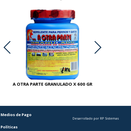
A OTRA PARTE GRANULADO X 600 GR
AC
Medios de Pago
Desarrollado por RP Sistemas
Políticas