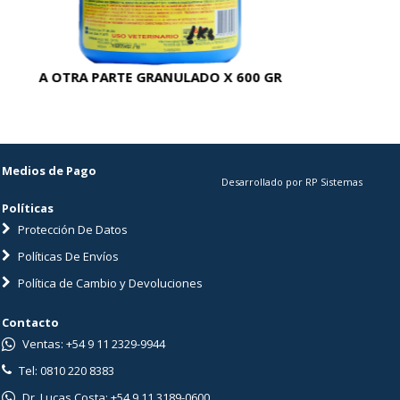
A OTRA PARTE GRANULADO X 600 GR
AC
Medios de Pago
Desarrollado por RP Sistemas
Políticas
Protección De Datos
Políticas De Envíos
Política de Cambio y Devoluciones
Contacto
Ventas: +54 9 11 2329-9944
Tel: 0810 220 8383
Dr. Lucas Costa: +54 9 11 3189-0600