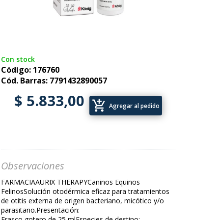
Con stock
Código: 176760
Cód. Barras: 7791432890057
$ 5.833,00
add_shopping_cart
Agregar al pedido
Observaciones
FARMACIAAURIX THERAPYCaninos Equinos
FelinosSolución otodérmica eficaz para tratamientos
de otitis externa de origen bacteriano, micótico y/o
parasitario.Presentación:
Frasco gotero de 25 mlEspecies de destino: