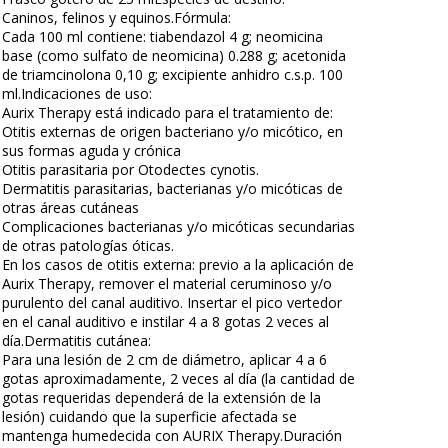
Caninos, felinos y equinos.Fórmula:
Cada 100 ml contiene: tiabendazol 4 g; neomicina
base (como sulfato de neomicina) 0.288 g; acetonida
de triamcinolona 0,10 g; excipiente anhidro c.s.p. 100
ml.Indicaciones de uso:
Aurix Therapy está indicado para el tratamiento de:
Otitis externas de origen bacteriano y/o micótico, en
sus formas aguda y crónica
Otitis parasitaria por Otodectes cynotis.
Dermatitis parasitarias, bacterianas y/o micóticas de
otras áreas cutáneas
Complicaciones bacterianas y/o micóticas secundarias
de otras patologías óticas.
En los casos de otitis externa: previo a la aplicación de
Aurix Therapy, remover el material ceruminoso y/o
purulento del canal auditivo. Insertar el pico vertedor
en el canal auditivo e instilar 4 a 8 gotas 2 veces al
día.Dermatitis cutánea:
Para una lesión de 2 cm de diámetro, aplicar 4 a 6
gotas aproximadamente, 2 veces al día (la cantidad de
gotas requeridas dependerá de la extensión de la
lesión) cuidando que la superficie afectada se
mantenga humedecida con AURIX Therapy.Duración