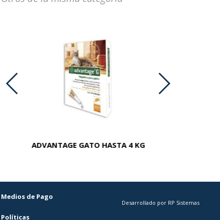
ADVANTAGE GATO HASTA 4 KG
ADVAN
Medios de Pago
Desarrollado por RP Sistemas
Políticas