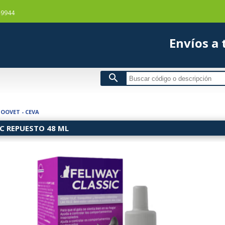
-9944
Envío
search
OOVET - CEVA
C REPUESTO 48 ML