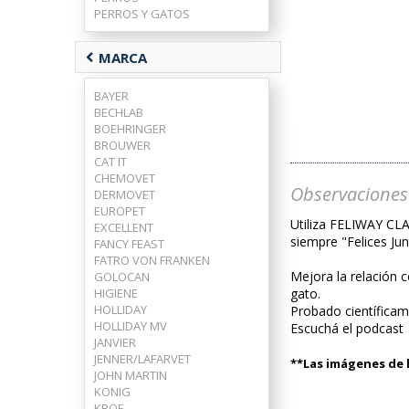
PERROS Y GATOS
chevron_left
MARCA
BAYER
BECHLAB
BOEHRINGER
BROUWER
CAT IT
CHEMOVET
Observaciones
DERMOVET
EUROPET
Utiliza FELIWAY CLA
EXCELLENT
siempre "Felices Jun
FANCY FEAST
FATRO VON FRANKEN
Mejora la relación 
GOLOCAN
HIGIENE
gato.
HOLLIDAY
Probado científicam
HOLLIDAY MV
Escuchá el podcast
JANVIER
JENNER/LAFARVET
**Las imágenes de l
JOHN MARTIN
KONIG
KROF