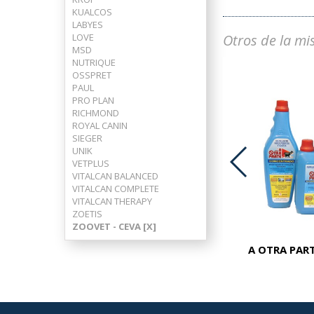
KUALCOS
LABYES
LOVE
Otros de la mi
MSD
NUTRIQUE
OSSPRET
PAUL
PRO PLAN
RICHMOND
ROYAL CANIN
SIEGER
UNIK
VETPLUS
VITALCAN BALANCED
VITALCAN COMPLETE
ADVOCATE PERROS 25-40 KG
VITALCAN THERAPY
ZOETIS
ZOOVET - CEVA [X]
A OTRA PART