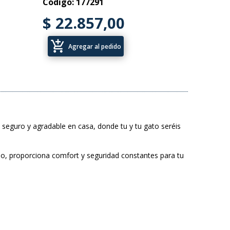
Código: 177291
$ 22.857,00
add_shopping_cart
Agregar al pedido
eguro y agradable en casa, donde tu y tu gato seréis
uo, proporciona comfort y seguridad constantes para tu