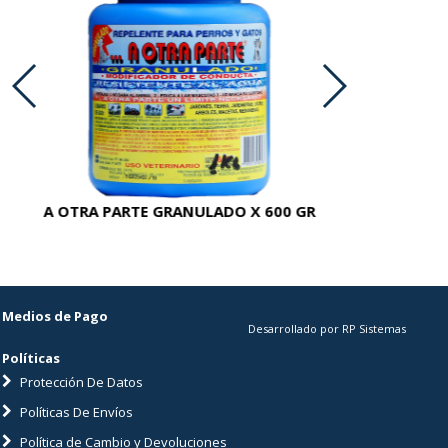
A OTRA PARTE GRANULADO X 600 GR
AC
Medios de Pago
Desarrollado por RP Sistemas
Políticas
Protección De Datos
Políticas De Envíos
Política de Cambio y Devoluciones