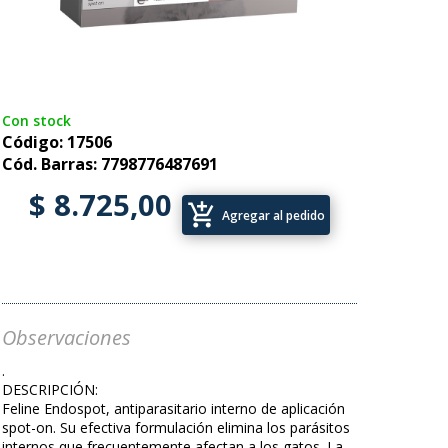
Con stock
Código: 17506
Cód. Barras: 7798776487691
$ 8.725,00
add_shopping_cart
Agregar al pedido
Observaciones
.
DESCRIPCIÓN:
Feline Endospot, antiparasitario interno de aplicación
spot-on. Su efectiva formulación elimina los parásitos
internos que frecuentemente afectan a los gatos. La