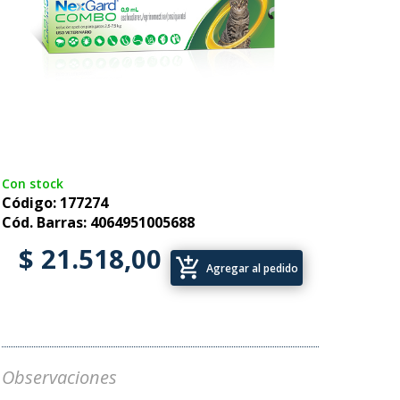
Con stock
Código: 177274
Cód. Barras: 4064951005688
$ 21.518,00
add_shopping_cart
Agregar al pedido
Observaciones