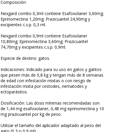
Composición:
Nexgard combo 0,3ml contiene Esafoxolaner 3,60mg;
Eprinomectina 1,20mg; Prazicuantel 24,90mg y
excipientes c.s.p. 0,3 ml.
Nexgard combo 0,9ml contiene Esafoxolaner
10,80mg; Eprinomectina 3,60mg; Prazicuantel
74,70mg y excipientes c.s.p. 0,9ml.
Especie de destino: gatos.
Indicaciones: Indicado para su uso en gatos y gatitos
que pesen más de 0,8 kg y tengan más de 8 semanas
de edad con infestación mixtas o con riesgo de
infestación mixta por cestodes, nematodes y
ectoparásitos.
Dosificación: Las dosis mínimas recomendadas son
de 1,44 mg esafoxolaner, 0,48 mg eprinomectina y 10
mg prazicuantel por kg de peso.
Utilizar el tamaño del aplicador adaptado al peso del
gato (0,3 o 0,9 ml)