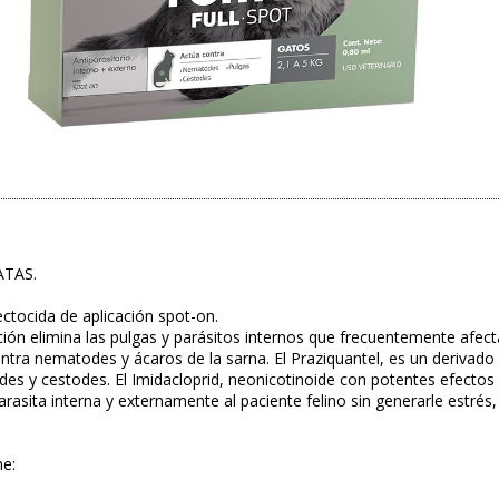
ATAS.
ectocida de aplicación spot-on.
ción elimina las pulgas y parásitos internos que frecuentemente afect
tra nematodes y ácaros de la sarna. El Praziquantel, es un derivado si
des y cestodes. El Imidacloprid, neonicotinoide con potentes efectos 
arasita interna y externamente al paciente felino sin generarle estrés, 
ne: