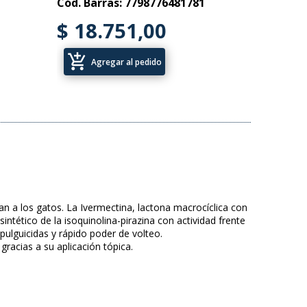
Cód. Barras: 7798776481781
$ 18.751,00
add_shopping_cart
Agregar al pedido
an a los gatos. La Ivermectina, lactona macrocíclica con
ntético de la isoquinolina-pirazina con actividad frente
pulguicidas y rápido poder de volteo.
gracias a su aplicación tópica.