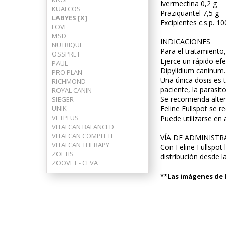
Ivermectina 0,2 g
KUALCOS
Praziquantel 7,5 g
LABYES [X]
Excipientes c.s.p. 1
LOVE
MSD
INDICACIONES
NUTRIQUE
Para el tratamiento
OSSPRET
Ejerce un rápido efe
PAUL
Dipylidium caninum.
PRO PLAN
Una única dosis es t
RICHMOND
paciente, la parasit
ROYAL CANIN
Se recomienda alter
SIEGER
UNIK
Feline Fullspot se r
VETPLUS
Puede utilizarse en
VITALCAN BALANCED
VITALCAN COMPLETE
VÍA DE ADMINISTR
VITALCAN THERAPY
Con Feline Fullspot 
ZOETIS
distribución desde la
ZOOVET - CEVA
**Las imágenes de l