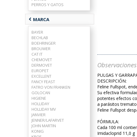
PERROS Y GATOS
chevron_left
MARCA
BAYER
BECHLAB
BOEHRINGER
BROUWER
CAT IT
CHEMOVET
Observaciones
DERMOVET
EUROPET
PULGAS Y GARRAP
EXCELLENT
DESCRIPCIÓN:
FANCY FEAST
Feline Fullspot, end
FATRO VON FRANKEN
Su efectiva formula
GOLOCAN
HIGIENE
potentes efectos con
HOLLIDAY
a parásitos tremato
HOLLIDAY MV
Feline Fullspot desp
JANVIER
JENNER/LAFARVET
FÓRMULA:
JOHN MARTIN
Cada 100 ml contie
KONIG
Imidacloprid 11,0 g
KROF