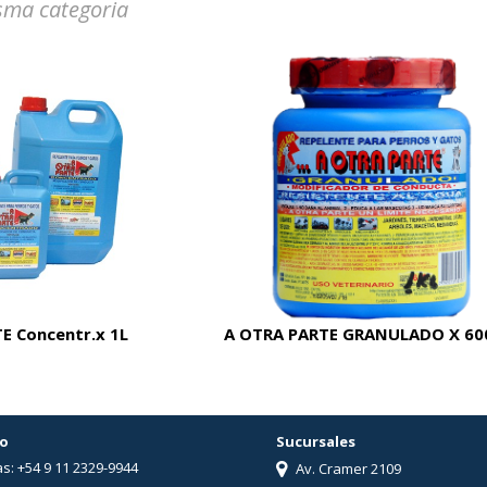
sma categoria
E Concentr.x 1L
A OTRA PARTE GRANULADO X 60
o
Sucursales
s: +54 9 11 2329-9944
Av. Cramer 2109