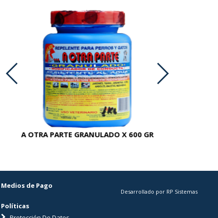
A OTRA PARTE GRANULADO X 600 GR
AC
Medios de Pago
Desarrollado por RP Sistemas
Políticas
Protección De Datos