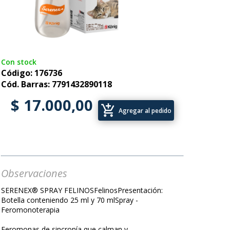
Con stock
Código: 176736
Cód. Barras: 7791432890118
$ 17.000,00
add_shopping_cart
Agregar al pedido
Observaciones
SERENEX® SPRAY FELINOSFelinosPresentación:
Botella conteniendo 25 ml y 70 mlSpray -
Feromonoterapia
Feromonas de sincronía que calman y