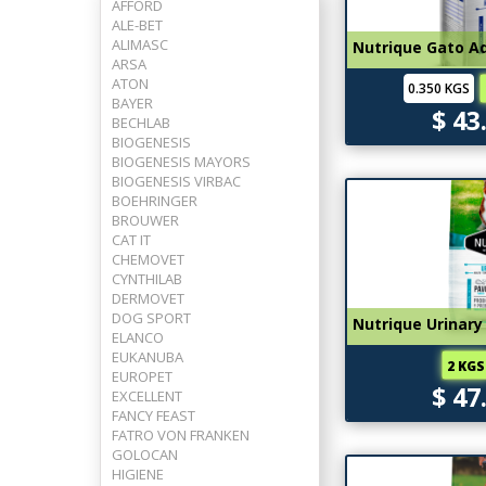
AFFORD
ALE-BET
ALIMASC
Nutrique Gato A
ARSA
ATON
0.350 KGS
BAYER
$ 43
BECHLAB
BIOGENESIS
BIOGENESIS MAYORS
BIOGENESIS VIRBAC
BOEHRINGER
BROUWER
CAT IT
CHEMOVET
CYNTHILAB
DERMOVET
DOG SPORT
Nutrique Urinary
ELANCO
EUKANUBA
2 KGS
EUROPET
$ 47
EXCELLENT
FANCY FEAST
FATRO VON FRANKEN
GOLOCAN
HIGIENE