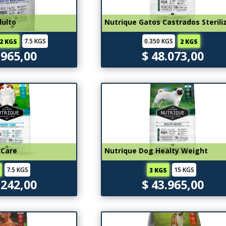
dulto
Nutrique Gatos Castrados Sterili
7.5 KGS
0.350 KGS
2 KGS
2 KGS
.965,00
$ 48.073,00
 Care
Nutrique Dog Healty Weight
7.5 KGS
15 KGS
3 KGS
.242,00
$ 43.965,00