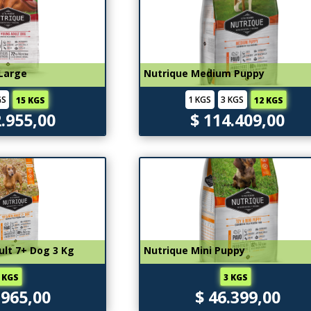
 Large
Nutrique Medium Puppy
GS
1 KGS
3 KGS
15 KGS
12 KGS
2.955,00
$ 114.409,00
ult 7+ Dog 3 Kg
Nutrique Mini Puppy
 KGS
3 KGS
.965,00
$ 46.399,00