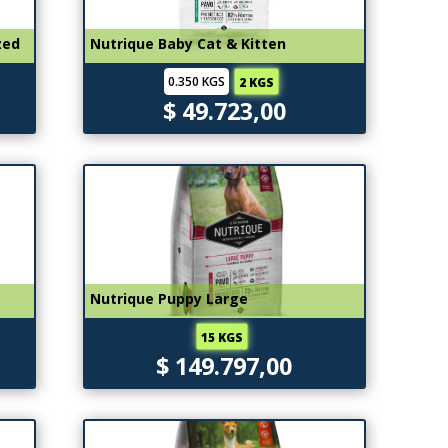
zed
Nutrique Baby Cat & Kitten
0.350 KGS
2 KGS
$ 49.723,00
Nutrique Puppy Large
15 KGS
$ 149.797,00