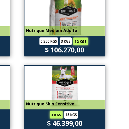
Nutrique Medium Adulto
0.350 KGS
3 KGS
12 KGS
$ 106.270,00
Nutrique Skin Sensitive
15 KGS
3 KGS
$ 46.399,00