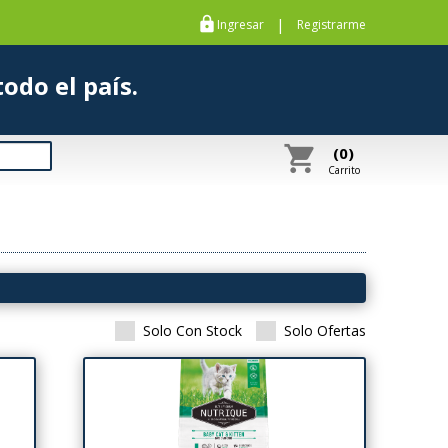
https
|
Ingresar
Registrarme
s a todo el país.
shopping_cart
(0)
Carrito
Solo Con Stock
Solo Ofertas