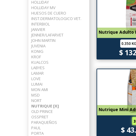
HOLLIDAY
HOLLIDAY MV
HUESOS DE CUERO
INST.DERMATOLOGICO VET.
INTERBIOL
JANVIER
Nutrique Adulto
JENNER/LAFARVET
JOHN MARTIN
0.350 K
JUVENIA
$ 13
KONIG
KROF
KUALCOS
LABYES
LAMAR
LOVE
LUMAI
MON AMI
MSD
NORT
NUTRIQUE [X]
Nutrique Mini Ad
OLD PRINCE
OSSPRET
3
PARAQUEÑOS
PAUL
$ 43
PORTA