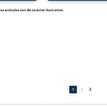
os artículos son de carácter ilustrativo.
chevron_right
1
2