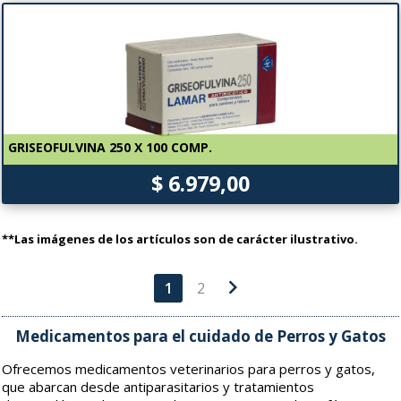
GRISEOFULVINA 250 X 100 COMP.
$ 6.979,00
**Las imágenes de los artículos son de carácter ilustrativo.
chevron_right
1
2
Medicamentos para el cuidado de Perros y Gatos
Ofrecemos medicamentos veterinarios para perros y gatos,
que abarcan desde antiparasitarios y tratamientos