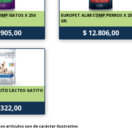
OMP.GATOS X 250
EUROPET ALIM.COMP.PERROS X 2
GR.
.905,00
$ 12.806,00
UTO LACTEO GATITO
.322,00
os artículos son de carácter ilustrativo.