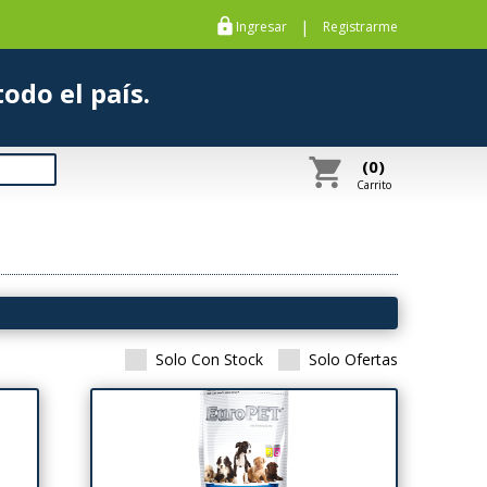
https
|
Ingresar
Registrarme
s a todo el país.
shopping_cart
(0)
Carrito
Solo Con Stock
Solo Ofertas