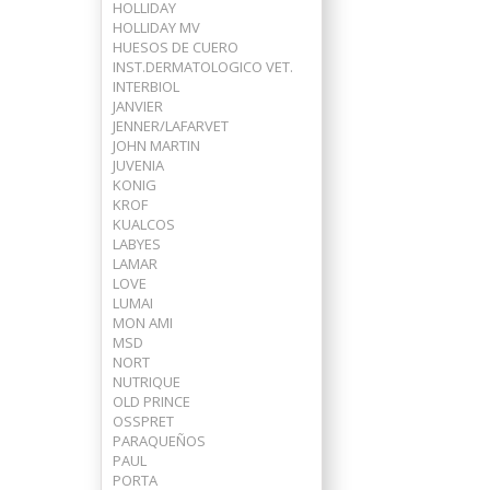
HOLLIDAY
HOLLIDAY MV
HUESOS DE CUERO
INST.DERMATOLOGICO VET.
INTERBIOL
JANVIER
JENNER/LAFARVET
JOHN MARTIN
JUVENIA
KONIG
KROF
KUALCOS
LABYES
LAMAR
LOVE
LUMAI
MON AMI
MSD
NORT
NUTRIQUE
OLD PRINCE
OSSPRET
PARAQUEÑOS
PAUL
PORTA