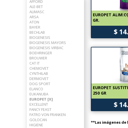
AFFORD
ALE-BET
ALIMASC
EUROPET ALIM.C
ARSA
GR.
ATON
BAYER
$ 14
BECHLAB
BIOGENESIS
BIOGENESIS MAYORS
BIOGENESIS VIRBAC
BOEHRINGER
BROUWER
CAT IT
CHEMOVET
CYNTHILAB
DERMOVET
DOG SPORT
EUROPET SUSTIT
ELANCO
250 GR
EUKANUBA
EUROPET [X]
$ 14
EXCELLENT
FANCY FEAST
FATRO VON FRANKEN
GOLOCAN
**Las imágenes de l
HIGIENE