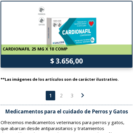
CARDIONAFIL 25 MG X 10 COMP
$ 3.656,00
**Las imágenes de los artículos son de carácter ilustrativo.
chevron_right
1
2
3
Medicamentos para el cuidado de Perros y Gatos
Ofrecemos medicamentos veterinarios para perros y gatos,
que abarcan desde antiparasitarios y tratamientos