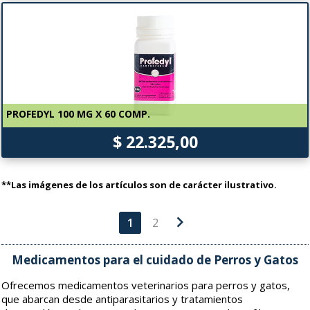
PROFEDYL 100 MG X 60 COMP.
$ 22.325,00
**Las imágenes de los artículos son de carácter ilustrativo.
chevron_right
1
2
Medicamentos para el cuidado de Perros y Gatos
Ofrecemos medicamentos veterinarios para perros y gatos,
que abarcan desde antiparasitarios y tratamientos