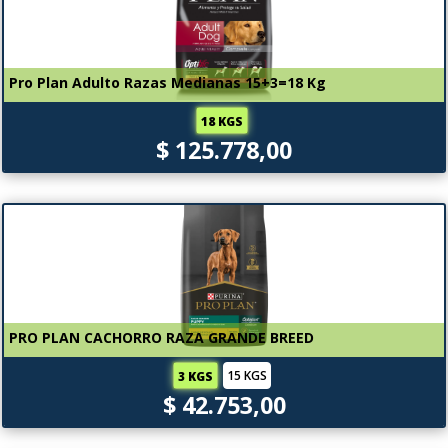
Pro Plan Adulto Razas Medianas 15+3=18 Kg
18 KGS
$ 125.778,00
PRO PLAN CACHORRO RAZA GRANDE BREED
15 KGS
3 KGS
$ 42.753,00