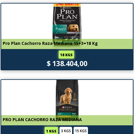
Pro Plan Cachorro Raza Mediana 15+3=18 Kg
18 KGS
$ 138.404,00
PRO PLAN CACHORRO RAZA MEDIANA
3 KGS
15 KGS
1 KGS