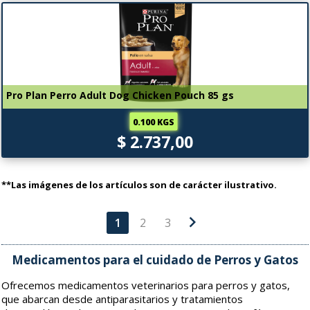
Pro Plan Perro Adult Dog Chicken Pouch 85 gs
0.100 KGS
$ 2.737,00
**Las imágenes de los artículos son de carácter ilustrativo.
chevron_right
1
2
3
Medicamentos para el cuidado de Perros y Gatos
Ofrecemos medicamentos veterinarios para perros y gatos,
que abarcan desde antiparasitarios y tratamientos