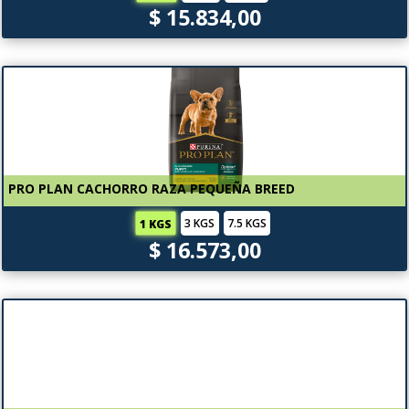
$ 15.834,00
PRO PLAN CACHORRO RAZA PEQUEÑA BREED
3 KGS
7.5 KGS
1 KGS
$ 16.573,00