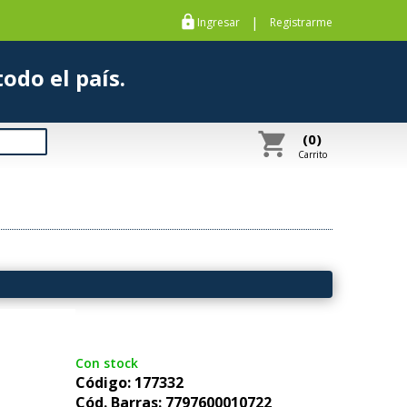
https
|
Ingresar
Registrarme
s a todo el país.
shopping_cart
(0)
Carrito
Con stock
Código: 177332
Cód. Barras: 7797600010722