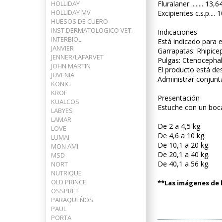
HOLLIDAY
Fluralaner ........ 13,
HOLLIDAY MV
Excipientes c.s.p....
HUESOS DE CUERO
INST.DERMATOLOGICO VET.
Indicaciones
INTERBIOL
Está indicado para e
JANVIER
Garrapatas: Rhipice
JENNER/LAFARVET
Pulgas: Ctenocephali
JOHN MARTIN
El producto está des
JUVENIA
Administrar conjunt
KONIG
KROF
Presentación
KUALCOS
Estuche con un boca
LABYES
LAMAR
De 2 a 4,5 kg.
LOVE
De 4,6 a 10 kg.
LUMAI
De 10,1 a 20 kg.
MON AMI
De 20,1 a 40 kg.
MSD
De 40,1 a 56 kg.
NORT
NUTRIQUE
OLD PRINCE
**Las imágenes de l
OSSPRET
PARAQUEÑOS
PAUL
PORTA