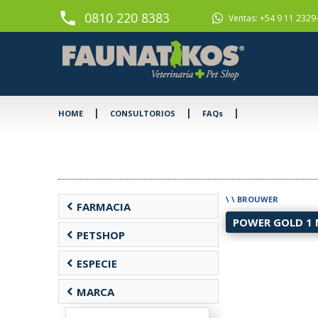
phone
0810 220 8383
Ventas: +54 9 11 2329
|
|
|
HOME
CONSULTORIOS
FAQs
\
\
BROUWER
chevron_left
FARMACIA
POWER GOLD 1 M
chevron_left
PETSHOP
chevron_left
ESPECIE
chevron_left
MARCA