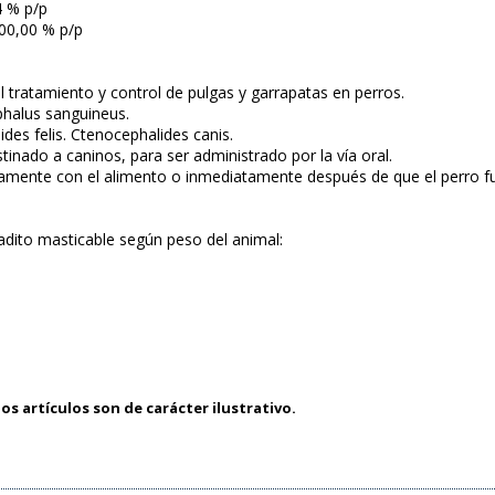
64 % p/p
 100,00 % p/p
l tratamiento y control de pulgas y garrapatas en perros.
phalus sanguineus.
des felis. Ctenocephalides canis.
tinado a caninos, para ser administrado por la vía oral.
amente con el alimento o inmediatamente después de que el perro f
dito masticable según peso del animal:
os artículos son de carácter ilustrativo.