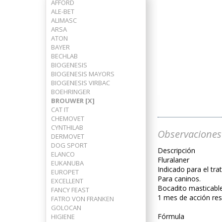
AFFORD
ALE-BET
ALIMASC
ARSA
ATON
BAYER
BECHLAB
BIOGENESIS
BIOGENESIS MAYORS
BIOGENESIS VIRBAC
BOEHRINGER
BROUWER [X]
CAT IT
CHEMOVET
CYNTHILAB
Observaciones
DERMOVET
DOG SPORT
Descripción
ELANCO
Fluralaner
EUKANUBA
Indicado para el tra
EUROPET
Para caninos.
EXCELLENT
Bocadito masticable
FANCY FEAST
1 mes de acción res
FATRO VON FRANKEN
GOLOCAN
Fórmula
HIGIENE