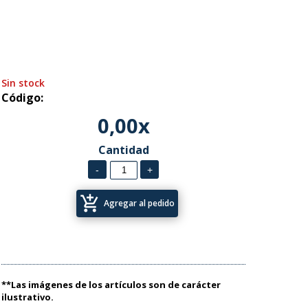
Sin stock
Código:
0,00x
Cantidad
add_shopping_cart
Agregar al pedido
**Las imágenes de los artículos son de carácter
ilustrativo.