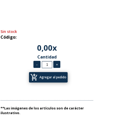
Sin stock
Código:
0,00x
Cantidad
add_shopping_cart
Agregar al pedido
**Las imágenes de los artículos son de carácter
ilustrativo.