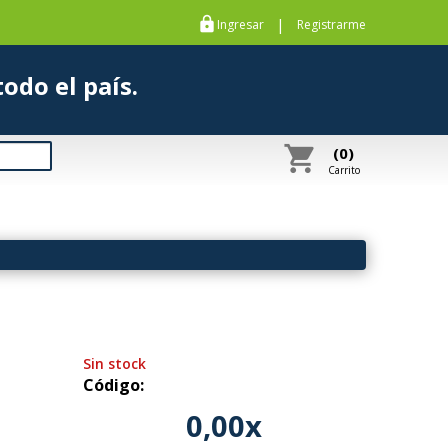
https
|
Ingresar
Registrarme
s a todo el país.
shopping_cart
(0)
Carrito
Sin stock
Código:
0,00x