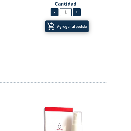
Cantidad
add_shopping_cart
Agregar al pedido