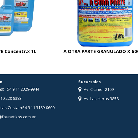
E Concentr.x 1L
A OTRA PARTE GRANULADO X 60
o
Sucursales
s: +54 9 11 2329-9944
Av. Cramer 2109
810 220 8383
Av. Las Heras 3858
ucas Costa: +54 9 11 3189-0600
@faunatikos.com.ar