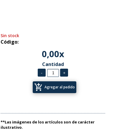
Sin stock
Código:
0,00x
Cantidad
add_shopping_cart
Agregar al pedido
**Las imágenes de los artículos son de carácter
ilustrativo.